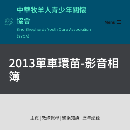
中華牧羊人青少年關懷
Skip
協會
Menu
to
content
Sino Shepherds Youth Care Association
(SYCA)
2013單車環苗-影音相
簿
主頁
|
教練保母
|
騎乘知識
|
歷年紀錄