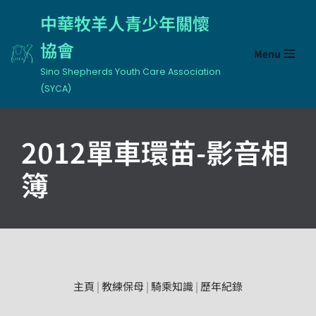
中華牧羊人青少年關懷
Skip
協會
Menu
to
content
Sino Shepherds Youth Care Association
(SYCA)
2012單車環苗-影音相
簿
主頁
|
教練保母
|
騎乘知識
|
歷年紀錄