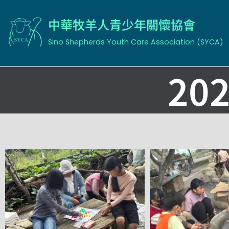
中華牧羊人青少年關懷協會
Skip
to
Sino Shepherds Youth Care Association (SYCA)
content
20